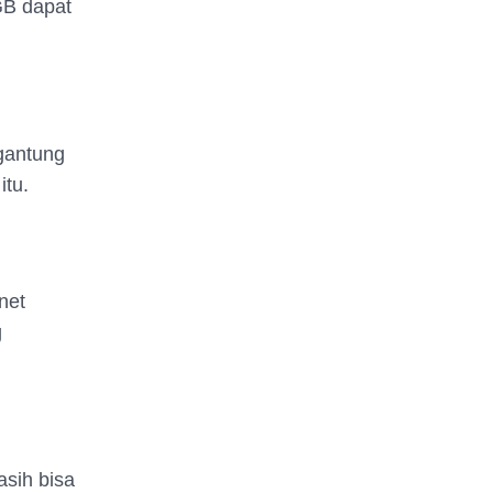
GB dapat
rgantung
itu.
net
g
asih bisa