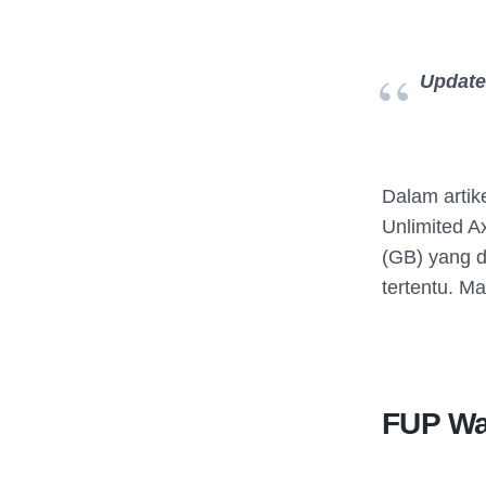
Updat
Dalam artik
Unlimited A
(GB) yang d
tertentu. Mar
FUP War