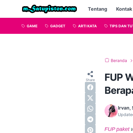
Tentang
Kontak
GAME
GADGET
ARTI KATA
TIPS DAN TU
Beranda
FUP W
Berap
Irvan, 
Update
FUP paket
w