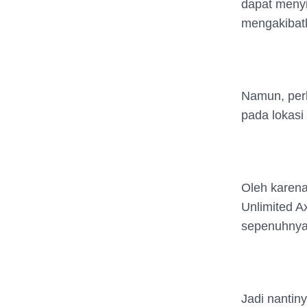
dapat meny
mengakibatk
Namun, perl
pada lokasi
Oleh karena
Unlimited A
sepenuhnya 
Jadi nantin