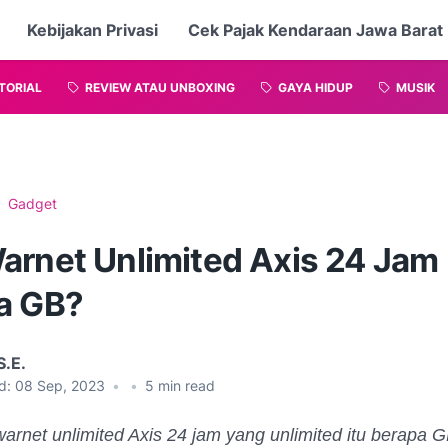
Kebijakan Privasi
Cek Pajak Kendaraan Jawa Barat
TORIAL
REVIEW ATAU UNBOXING
GAYA HIDUP
MUSIK
Gadget
arnet Unlimited Axis 24 Jam
a GB?
S.E.
d:
08 Sep, 2023
•
•
5
min read
arnet unlimited Axis 24 jam yang unlimited itu berapa G