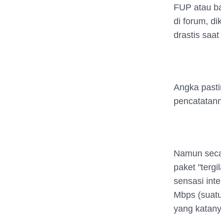
FUP atau b
di forum, di
drastis saat
Angka pasti
pencatatan
Namun secar
paket "terg
sensasi int
Mbps (suatu
yang katany