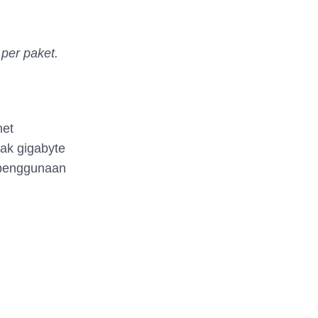
 per paket.
net
yak gigabyte
 penggunaan