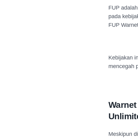
FUP adalah 
pada kebija
FUP Warnet 
Kebijakan i
mencegah p
Warnet
Unlimi
Meskipun di 