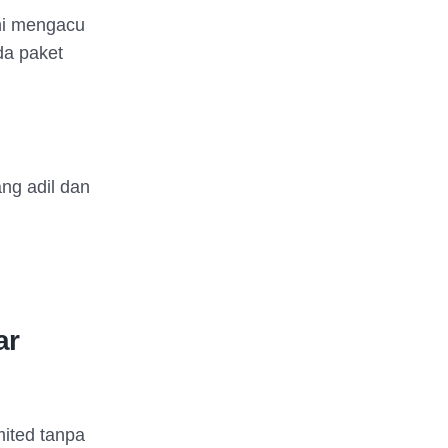
ini mengacu
da paket
ng adil dan
ar
mited tanpa