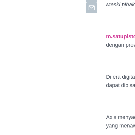
Meski piha
m.satupis
dengan prov
Di era digit
dapat dipis
Axis menyad
yang menawa