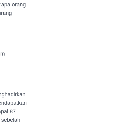
rapa orang
urang
em
nghadirkan
mendapatkan
apai 87
r sebelah