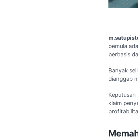
m.satupis
pemula ada
berbasis d
Banyak sel
dianggap m
Keputusan 
klaim penye
profitabilit
Memaha