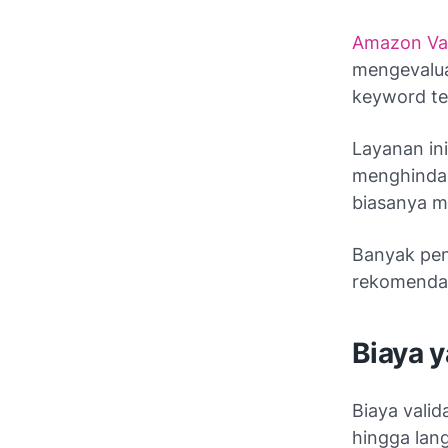
Amazon Va
mengevalua
keyword te
Layanan in
menghindar
biasanya 
Banyak pen
rekomendas
Biaya 
Biaya valid
hingga lan