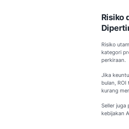
Risiko 
Dipert
Risiko uta
kategori p
perkiraan.
Jika keunt
bulan, ROI 
kurang me
Seller jug
kebijakan 