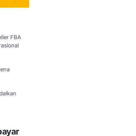
ller FBA
asional
rena
dalkan
bayar