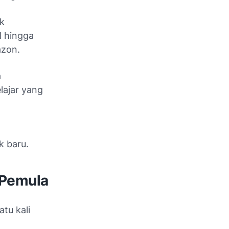
k
l hingga
azon.
a
lajar yang
k baru.
 Pemula
tu kali