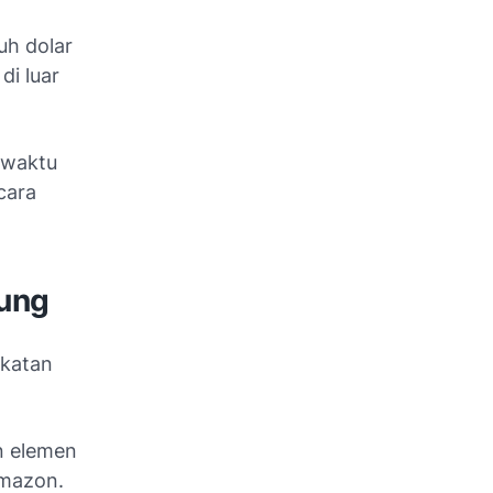
uh dolar
di luar
 waktu
cara
sung
gkatan
n elemen
Amazon.