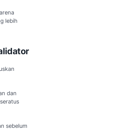
karena
g lebih
lidator
tuskan
an dan
 seratus
lan sebelum