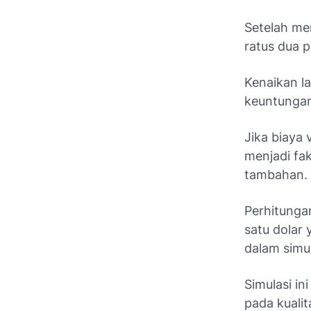
Setelah men
ratus dua p
Kenaikan l
keuntungan
Jika biaya 
menjadi fa
tambahan.
Perhitunga
satu dolar
dalam simul
Simulasi in
pada kualit