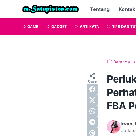
Tentang
Kontak
GAME
GADGET
ARTI KATA
TIPS DAN TU
Beranda
Perlu
Perhat
FBA P
Irvan, 
Update