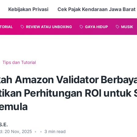
Kebijakan Privasi
Cek Pajak Kendaraan Jawa Barat
TORIAL
REVIEW ATAU UNBOXING
GAYA HIDUP
MUSIK
Tips dan Tutorial
kah Amazon Validator Berbay
ikan Perhitungan ROI untuk S
emula
S.E.
d:
20 Nov, 2025
•
•
3
min read