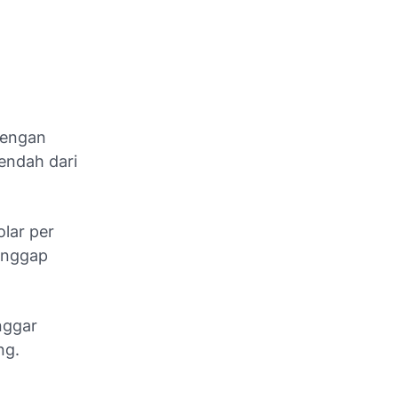
dengan
endah dari
lar per
ianggap
nggar
ng.