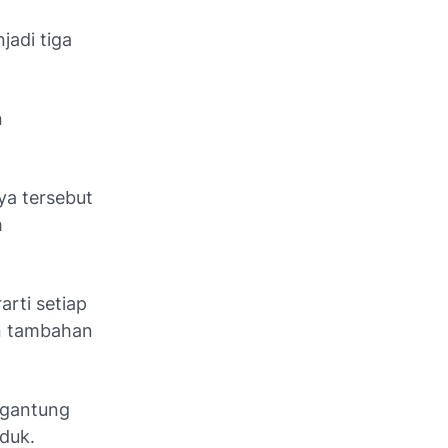
jadi tiga
n
aya tersebut
h
rti setiap
an tambahan
ergantung
oduk.