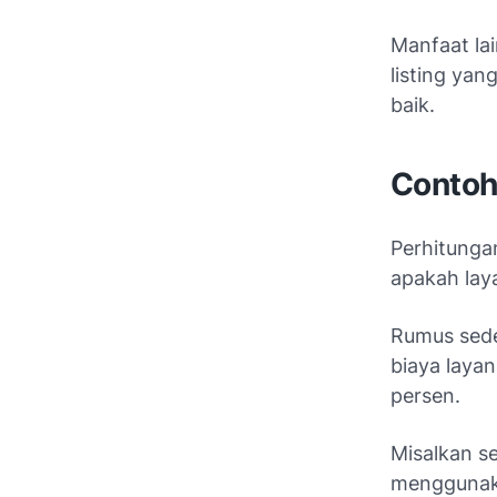
Manfaat lai
listing yan
baik.
Contoh
Perhitunga
apakah laya
Rumus sede
biaya layan
persen.
Misalkan se
menggunaka