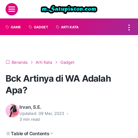
GAME
GADGET
ARTI KATA
Beranda
Arti Kata
Gadget
Bck Artinya di WA Adalah
Apa?
Irvan, S.E.
Updated:
09 Mei, 2023
•
3
min read
Table of Contents