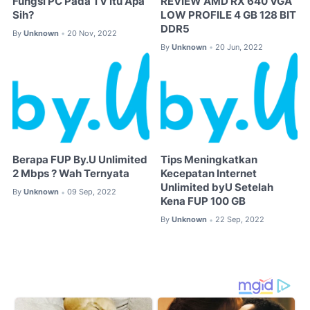
Fungsi PC Pada TV Itu Apa
REVIEW AMD RX 640 VGA
Sih?
LOW PROFILE 4 GB 128 BIT
DDR5
By
Unknown
20 Nov, 2022
•
By
Unknown
20 Jun, 2022
•
Berapa FUP By.U Unlimited
Tips Meningkatkan
2 Mbps ? Wah Ternyata
Kecepatan Internet
Unlimited byU Setelah
By
Unknown
09 Sep, 2022
•
Kena FUP 100 GB
By
Unknown
22 Sep, 2022
•