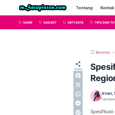
Tentang
Kontak
GAME
GADGET
ARTI KATA
TIPS DAN TU
Beranda
Spesi
Regio
Irvan, 
Update
Spesifikasi