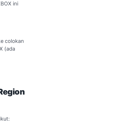
XBOX ini
 ke colokan
X (ada
 Region
ikut: