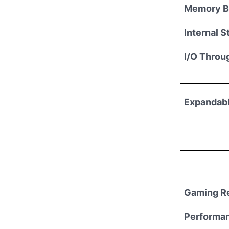
Memory B
Internal S
I/O Throu
Expandabl
Gaming Re
Performan