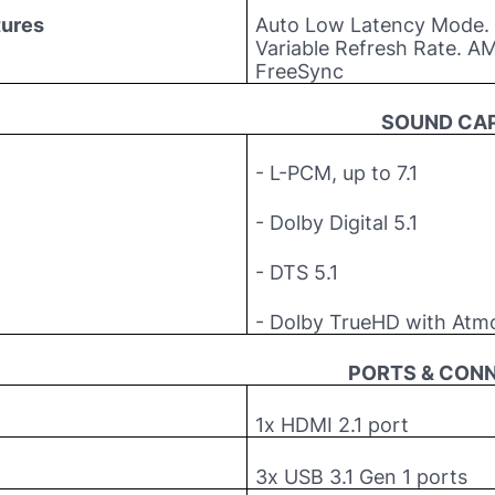
tures
Auto Low Latency Mode.
Variable Refresh Rate. A
FreeSync
SOUND CAP
- L-PCM, up to 7.1
- Dolby Digital 5.1
- DTS 5.1
- Dolby TrueHD with Atm
PORTS & CONN
1x HDMI 2.1 port
3x USB 3.1 Gen 1 ports