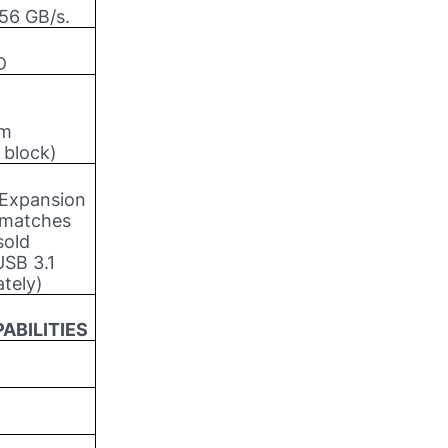
56 GB/s.
D
om
 block)
 Expansion
 matches
sold
USB 3.1
tely)
ABILITIES