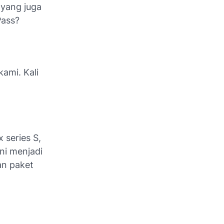
 yang juga
Pass?
kami. Kali
 series S,
ni menjadi
an paket