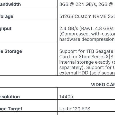
andwidth
8GB @ 224 GB/s, 2GB @ 
torage
512GB Custom NVME SS
ghput
2.4 GB/s (Raw), 4.8 GB/s
(Compressed, with cust
hardware decompression
e Storage
Support for 1TB Seagate
Card for Xbox Series X|S
internal storage exactly (
separately). Support for 
external HDD (sold separa
VIDEO CAP
solution
1440p
ce Target
Up to 120 FPS