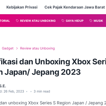
Kebijakan Privasi
Cek Pajak Kendaraan Jawa Barat
TORIAL
REVIEW ATAU UNBOXING
GAYA HIDUP
MUSIK
Gadget
Review atau Unboxing
fikasi dan Unboxing Xbox Ser
n Japan/ Jepang 2023
S.E.
d:
26 Feb, 2023
•
•
3
min read
 dan unboxing Xbox Series S Region Japan / Jepang 2