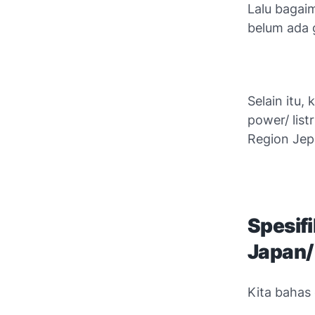
Lalu bagai
belum ada 
Selain itu,
power/ lis
Region Jepa
Spesif
Japan/
Kita bahas 