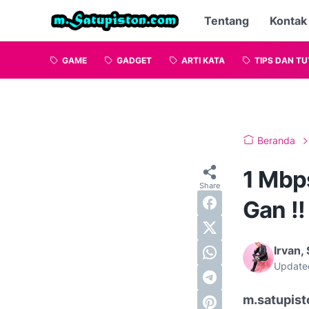
Tentang
Kontak
GAME
GADGET
ARTI KATA
TIPS DAN TU
Beranda
1 Mbp
Gan !!
Irvan, 
Update
m.satupis