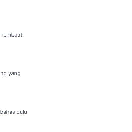
 membuat
ang yang
a bahas dulu