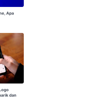
me, Apa
Logo
arik dan