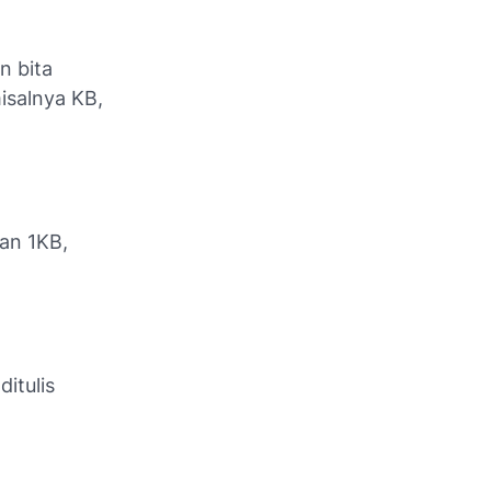
n bita
isalnya KB,
ran 1KB,
itulis