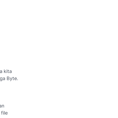
a kita
ga Byte.
an
file