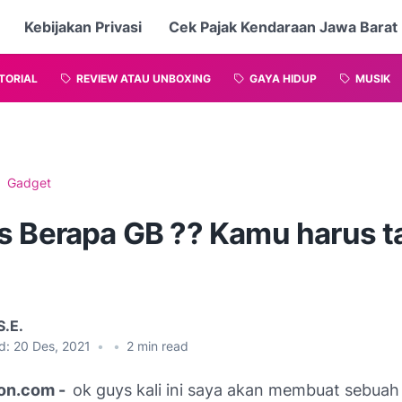
Kebijakan Privasi
Cek Pajak Kendaraan Jawa Barat
TORIAL
REVIEW ATAU UNBOXING
GAYA HIDUP
MUSIK
Gadget
s Berapa GB ?? Kamu harus t
S.E.
d:
20 Des, 2021
•
•
2
min read
ton.com -
ok guys kali ini saya akan membuat sebuah 