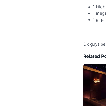
1 kilo
1 meg
1 giga
Ok guys sek
Related P