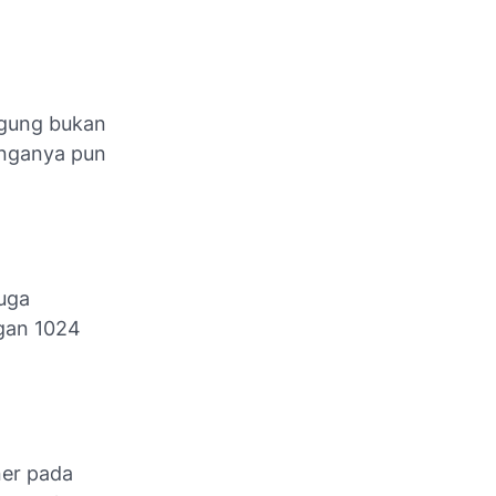
ngung bukan
langanya pun
uga
ngan 1024
ner pada