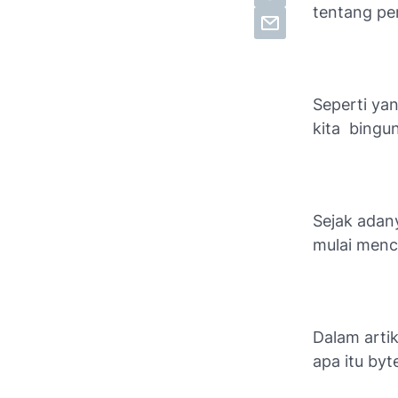
tentang p
Seperti yan
kita
bingu
Sejak adan
mulai menca
Dalam artik
apa itu byt