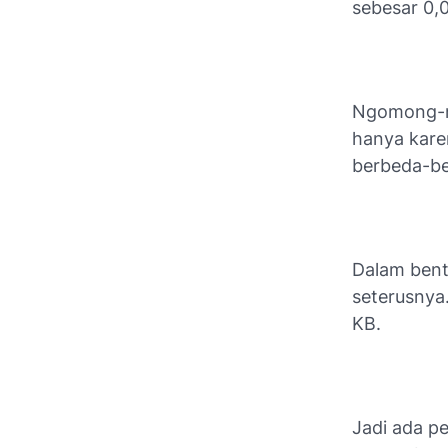
sebesar 0,
Ngomong-ng
hanya karen
berbeda-b
Dalam bent
seterusnya
KB.
Jadi ada p