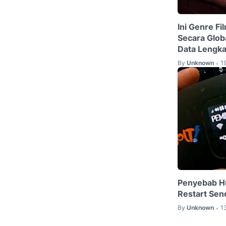
Ini Genre Fi
Secara Globa
Data Lengk
By
Unknown
1
•
Penyebab H
Restart Send
By
Unknown
1
•