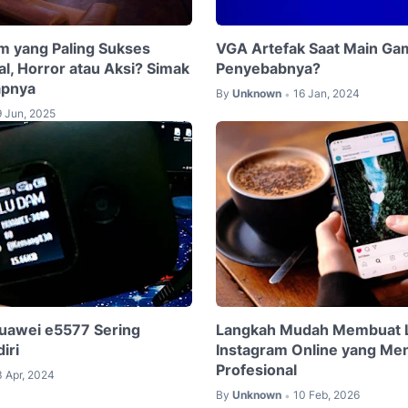
lm yang Paling Sukses
VGA Artefak Saat Main Ga
l, Horror atau Aksi? Simak
Penyebabnya?
apnya
By
Unknown
16 Jan, 2024
•
9 Jun, 2025
uawei e5577 Sering
Langkah Mudah Membuat 
iri
Instagram Online yang Men
Profesional
3 Apr, 2024
By
Unknown
10 Feb, 2026
•