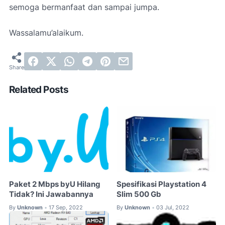
semoga bermanfaat dan sampai jumpa.
Wassalamu’alaikum.
Related Posts
Paket 2 Mbps byU Hilang
Spesifikasi Playstation 4
Tidak? Ini Jawabannya
Slim 500 Gb
By
Unknown
17 Sep, 2022
By
Unknown
03 Jul, 2022
•
•