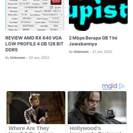
REVIEW AMD RX 640 VGA
2 Mbps Berapa GB ? Ini
LOW PROFILE 4 GB 128 BIT
Jawabannya
DDR5
By
Unknown
21 Jun, 2022
•
By
Unknown
20 Jun, 2022
•