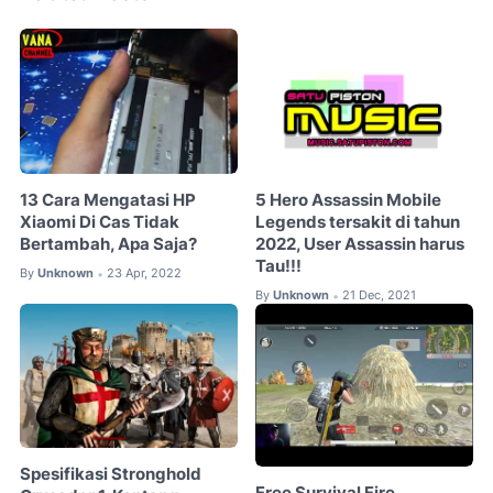
13 Cara Mengatasi HP
5 Hero Assassin Mobile
Xiaomi Di Cas Tidak
Legends tersakit di tahun
Bertambah, Apa Saja?
2022, User Assassin harus
Tau!!!
By
Unknown
23 Apr, 2022
•
By
Unknown
21 Dec, 2021
•
Spesifikasi Stronghold
Free Survival Fire