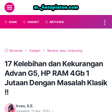
GAME
GADGET
ARTI KATA
Beranda
Gadget
Review atau Unboxing
17 Kelebihan dan Kekurangan
Advan G5, HP RAM 4Gb 1
Jutaan Dengan Masalah Klasik
!!
Irvan, S.E.
Updated:
11 Apr, 2021
•