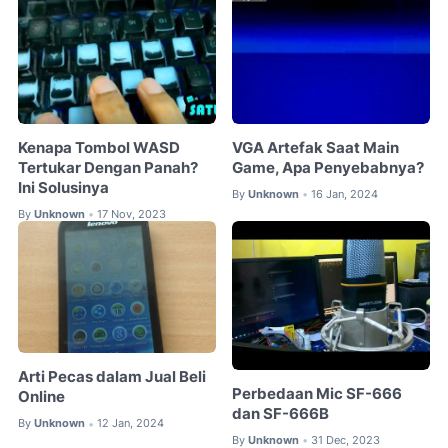
Kenapa Tombol WASD
VGA Artefak Saat Main
Tertukar Dengan Panah?
Game, Apa Penyebabnya?
Ini Solusinya
By
Unknown
16 Jan, 2024
•
By
Unknown
17 Nov, 2023
•
Arti Pecas dalam Jual Beli
Perbedaan Mic SF-666
Online
dan SF-666B
By
Unknown
12 Jan, 2024
•
By
Unknown
31 Dec, 2023
•